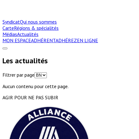
Syndicat
Qui nous sommes
Carte
Régions & spécialités
Médias
Actualités
MON ESPACE
ADHÉRENT
ADHÉREZ
EN LIGNE
Les actualités
Filtrer par page
Aucun contenu pour cette page.
AGIR POUR NE PAS SUBIR