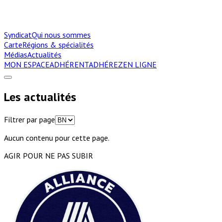
Syndicat
Qui nous sommes
Carte
Régions & spécialités
Médias
Actualités
MON ESPACE
ADHÉRENT
ADHÉREZ
EN LIGNE
Les actualités
Filtrer par page
Aucun contenu pour cette page.
AGIR POUR NE PAS SUBIR