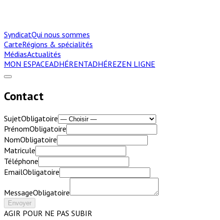
Syndicat
Qui nous sommes
Carte
Régions & spécialités
Médias
Actualités
MON ESPACE
ADHÉRENT
ADHÉREZ
EN LIGNE
Contact
Sujet
Obligatoire
Prénom
Obligatoire
Nom
Obligatoire
Matricule
Téléphone
Email
Obligatoire
Message
Obligatoire
Envoyer
AGIR POUR NE PAS SUBIR