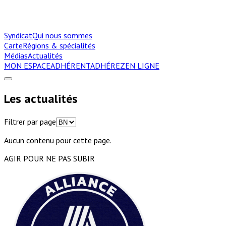
Syndicat
Qui nous sommes
Carte
Régions & spécialités
Médias
Actualités
MON ESPACE
ADHÉRENT
ADHÉREZ
EN LIGNE
Les actualités
Filtrer par page
Aucun contenu pour cette page.
AGIR POUR NE PAS SUBIR